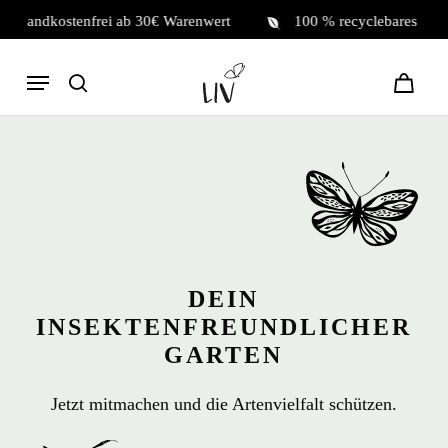
Skip
sandkostenfrei ab 30€ Warenwert
100 % recyclebares Mat
to
Warenkor
Warenkorb
schließen
main
Menu
content
search
DEIN
INSEKTENFREUNDLICHER
GARTEN
Jetzt mitmachen und die Artenvielfalt schützen.