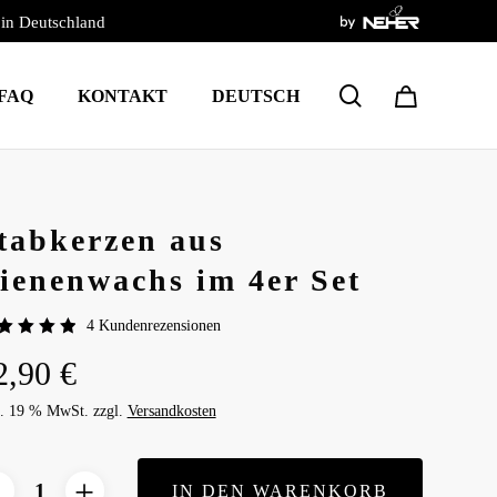
 in Deutschland
Warenkor
Deutsch (4) anzeigen
schließen
search
FAQ
KONTAKT
DEUTSCH
nzu
ird nicht veröffentlicht.
Erforderliche Felder
tabkerzen aus
ienenwachs im 4er Set
4
Kundenrezensionen
wertet
2,90
€
it
5.00
n 5,
sierend
l. 19 % MwSt.
zzgl.
Versandkosten
f
ndenbewertungen
IN DEN WARENKORB