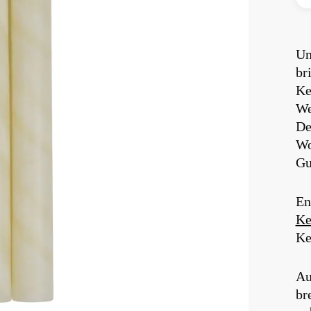
Name
*
Un
br
Name, E-Mail-Adre
Ke
nächsten Kommentar s
We
De
Wo
Gu
En
Ke
Ke
Au
br