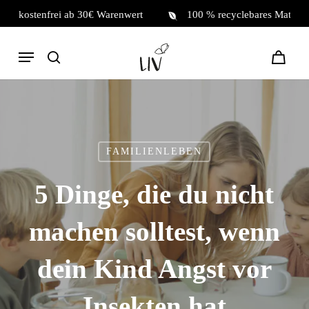
Skip
andkostenfrei ab 30€ Warenwert
100 % recyclebares Mate
to
Warenkor
Warenkorb
schließen
main
Menu
content
search
FAMILIENLEBEN
5 Dinge, die du nicht
machen solltest, wenn
dein Kind Angst vor
Insekten hat